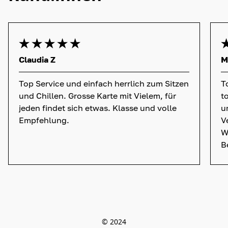
Claudia Z
M
Top Service und einfach herrlich zum Sitzen
T
und Chillen. Grosse Karte mit Vielem, für
t
jeden findet sich etwas. Klasse und volle
u
Empfehlung.
V
W
B
© 2024